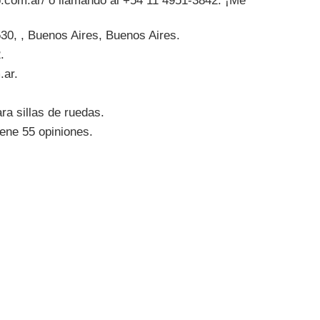
o.com.ar/ o llamando al +54 11 4951-3842. ¡Me
30, , Buenos Aires, Buenos Aires.
.
.ar.
ra sillas de ruedas.
ene 55 opiniones.