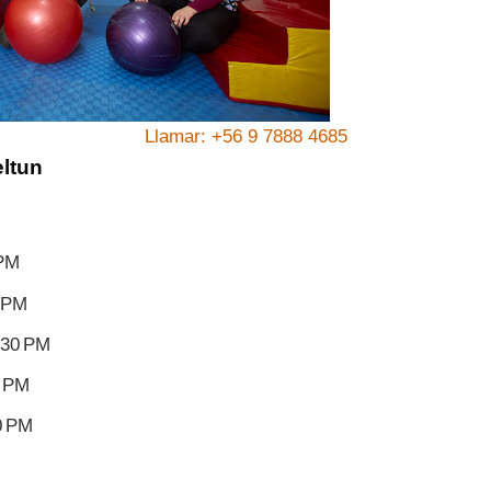
Llamar: +56 9 7888 4685
eltun
 PM
0 PM
:30 PM
0 PM
0 PM