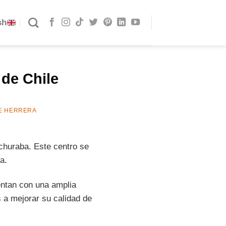
sh
de Chile
E HERRERA
churaba. Este centro se
a.
entan con una amplia
s a mejorar su calidad de