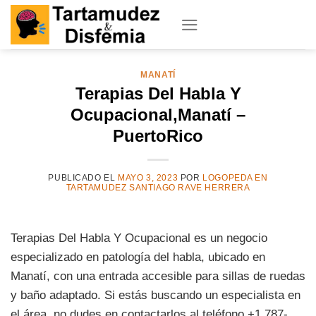
Skip
to
content
MANATÍ
Terapias Del Habla Y
Ocupacional,Manatí –
PuertoRico
PUBLICADO EL
MAYO 3, 2023
POR
LOGOPEDA EN
TARTAMUDEZ SANTIAGO RAVE HERRERA
Terapias Del Habla Y Ocupacional es un negocio
especializado en patología del habla, ubicado en
Manatí, con una entrada accesible para sillas de ruedas
y baño adaptado. Si estás buscando un especialista en
el área, no dudes en contactarlos al teléfono +1 787-