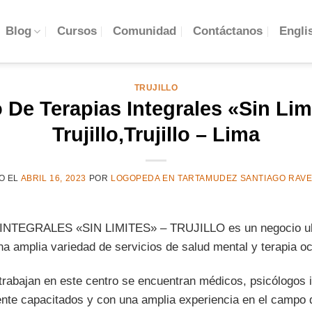
Engli
Blog
Cursos
Comunidad
Contáctanos
TRUJILLO
 De Terapias Integrales «Sin Lim
Trujillo,Trujillo – Lima
O EL
ABRIL 16, 2023
POR
LOGOPEDA EN TARTAMUDEZ SANTIAGO RAV
TEGRALES «SIN LIMITES» – TRUJILLO es un negocio ubi
una amplia variedad de servicios de salud mental y terapia o
trabajan en este centro se encuentran médicos, psicólogos i
nte capacitados y con una amplia experiencia en el campo d