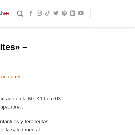
sh
ites» –
E HERRERA
cado en la Mz K1 Lote 03
cupacional.
nfantiles y terapeutas
e la salud mental.