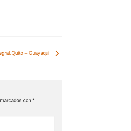
tegral,Quito – Guayaquil
n marcados con
*