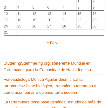
1
2
3
4
5
6
7
8
9
10
11
12
13
14
15
16
17
18
19
20
21
22
23
24
25
26
27
28
29
30
31
« Feb
StutteringStammering.org: Referente Mundial en
Tartamudez para la Comunidad de Habla Inglesa
Fonoaudióloga Mónica Aguilar desmitifica la
tartamudez: base biológica, tratamiento temprano y
cómo acompañar a quienes tartamudean
La tartamudez tiene base genética: estudio de más de