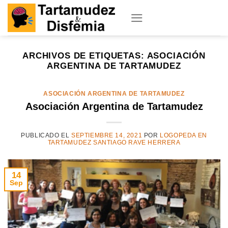
Skip
to
content
ARCHIVOS DE ETIQUETAS:
ASOCIACIÓN
ARGENTINA DE TARTAMUDEZ
ASOCIACIÓN ARGENTINA DE TARTAMUDEZ
Asociación Argentina de Tartamudez
PUBLICADO EL
SEPTIEMBRE 14, 2021
POR
LOGOPEDA EN
TARTAMUDEZ SANTIAGO RAVE HERRERA
14
Sep