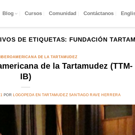
Engli
Blog
Cursos
Comunidad
Contáctanos
IVOS DE ETIQUETAS:
FUNDACIÓN TARTA
 IBEROAMERICANA DE LA TARTAMUDEZ
americana de la Tartamudez (TTM-
IB)
21
POR
LOGOPEDA EN TARTAMUDEZ SANTIAGO RAVE HERRERA